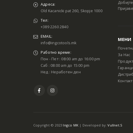
Добијте
Адреса:
Пријаве
Old Kacanicki pat 260, Skopje 1000
Тел:
+389 2260 2840
EMAIL:
МЕНИ
info@ingcotools.mk
Почетн
Работно време:
За Нас
Пон - Пет : 08:00 am до 16:00 pm
Продук
Саб : 08:00 am до 15:00 pm
Гаранци
Нед : Неработен ден
Дистри
Контакт
Copyright © 2023
Ingco MK
| Developed by:
Vullnet.S