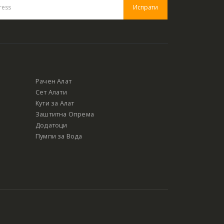
Рачен Алат
Сет Алати
Кути за Алат
Заштитна Опрема
Додатоци
Пумпи за Вода