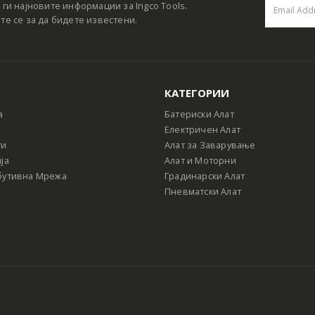
 ги најновите информации за Ingco Tools.
те се за да бидете известени.
КАТЕГОРИИ
а
Батериски Алат
Електричен Алат
ти
Алат за Заварување
ја
Алат и Моторни
бутивна Мрежа
Градинарски Алат
Пневматски Алат