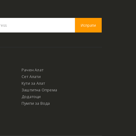
Рачен Алат
Сет Алати
Кути за Алат
Заштитна Опрема
Додатоци
Пумпи за Вода