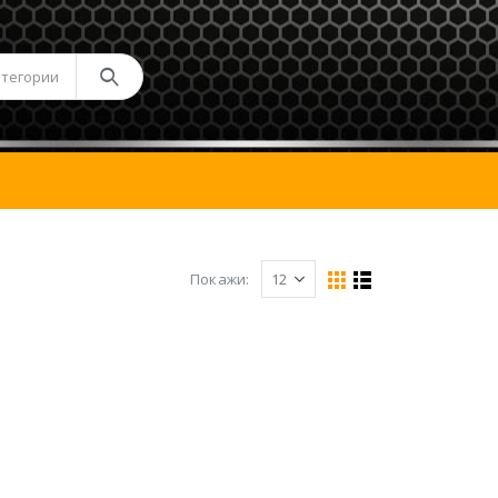
атегории
Покажи: