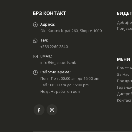
БРЗ КОНТАКТ
БИДЕТ
Добијте
Адреса:
Пријаве
Old Kacanicki pat 260, Skopje 1000
Тел:
+389 2260 2840
EMAIL:
МЕНИ
info@ingcotools.mk
Почетн
Работно време:
За Нас
Пон - Пет : 08:00 am до 16:00 pm
Продук
Саб : 08:00 am до 15:00 pm
Гаранци
Нед : Неработен ден
Дистри
Контакт