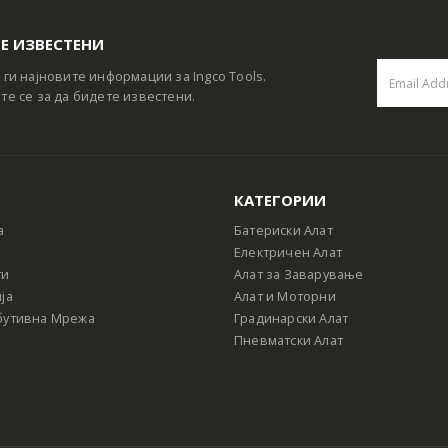
Е ИЗВЕСТЕНИ
 ги најновите информации за Ingco Tools.
те се за да бидете известени.
КАТЕГОРИИ
а
Батериски Алат
Електричен Алат
ти
Алат за Заварување
ја
Алат и Моторни
бутивна Мрежа
Градинарски Алат
Пневматски Алат