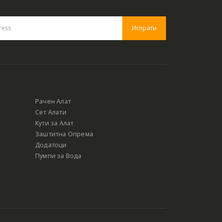
Рачен Алат
Сет Алати
Кути за Алат
Заштитна Опрема
Додатоци
Пумпи за Вода