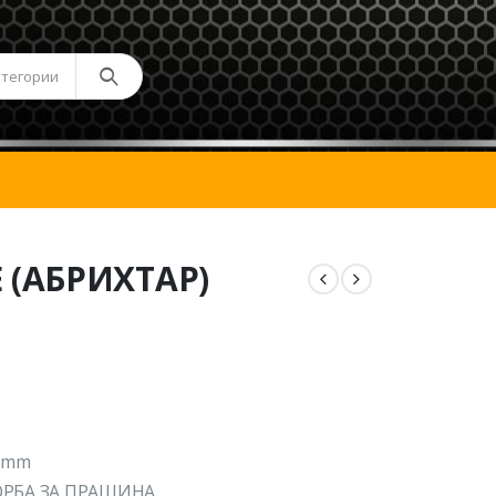
атегории
 (АБРИХТАР)
 mm
ОРБА ЗА ПРАШИНА