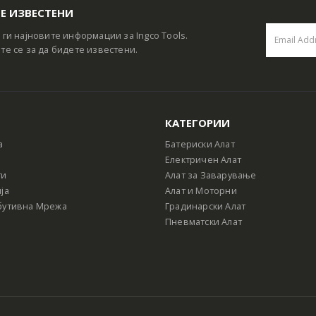
Е ИЗВЕСТЕНИ
 ги најновите информации за Ingco Tools.
те се за да бидете известени.
КАТЕГОРИИ
а
Батериски Алат
Електричен Алат
ти
Алат за Заварување
ја
Алат и Моторни
бутивна Мрежа
Градинарски Алат
Пневматски Алат