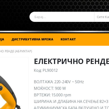
Сите К
ЈА
ДИСТРИБУТИВНА МРЕЖА
КОНТАКТ
НО РЕНДЕ (АБРИХТАР)
ЕЛЕКТРИЧНО РЕНДЕ
Код: PL90012
ВОЛТАЖА: 220-240V ~ 50Hz
МОЌНОСТ: 900 W
ВРТЕЖИ: 15.000 rpm
ШИРИНА: И ДЛАБИНА НА СЕЧЕЊЕ 82×3
АЛУМИНИУМСКА БАЗА ВКЛУЧЕНО И Т