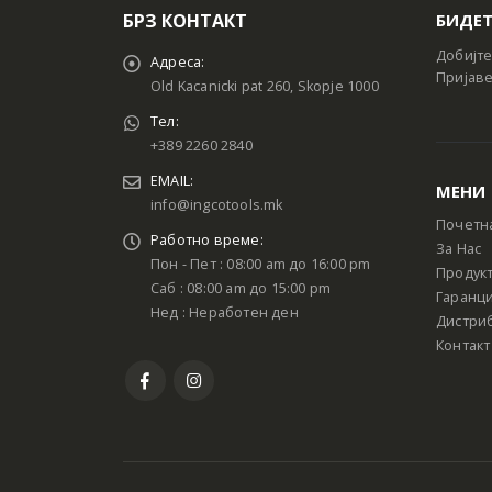
БРЗ КОНТАКТ
БИДЕТ
Добијте
Адреса:
Пријаве
Old Kacanicki pat 260, Skopje 1000
Тел:
+389 2260 2840
EMAIL:
МЕНИ
info@ingcotools.mk
Почетн
Работно време:
За Нас
Пон - Пет : 08:00 am до 16:00 pm
Продук
Саб : 08:00 am до 15:00 pm
Гаранци
Нед : Неработен ден
Дистри
Контакт