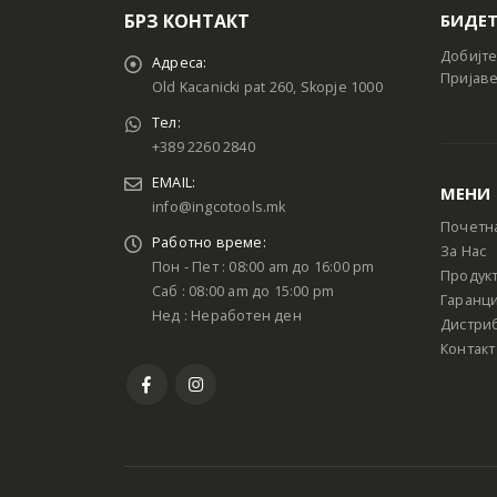
БРЗ КОНТАКТ
БИДЕТ
Добијте
Адреса:
Пријаве
Old Kacanicki pat 260, Skopje 1000
Тел:
+389 2260 2840
EMAIL:
МЕНИ
info@ingcotools.mk
Почетн
Работно време:
За Нас
Пон - Пет : 08:00 am до 16:00 pm
Продук
Саб : 08:00 am до 15:00 pm
Гаранци
Нед : Неработен ден
Дистри
Контакт