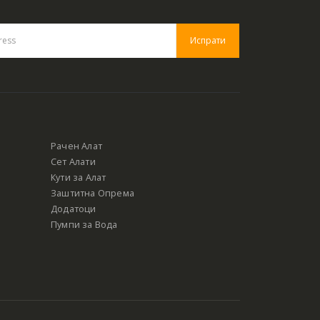
Рачен Алат
Сет Алати
Кути за Алат
Заштитна Опрема
Додатоци
Пумпи за Вода