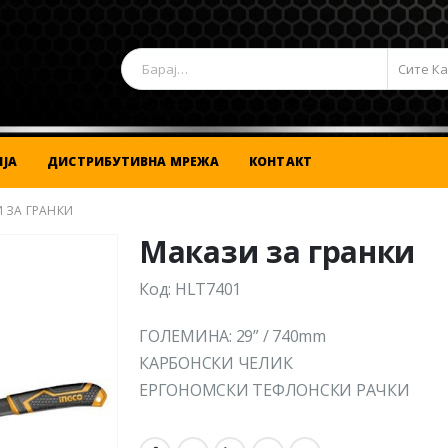
Сите К
ЈА
ДИСТРИБУТИВНА МРЕЖА
КОНТАКТ
 ЗА ГРАНКИ
Макази за гранки
Код: HLT7401
ГОЛЕМИНА: 29” / 740mm
КАРБОНСКИ ЧЕЛИК
ЕРГОНОМСКИ ТЕФЛОНСКИ РАЧКИ