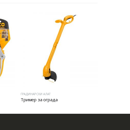
ГРАДИНАРСКИ АЛАТ
ГРАДИНАРСКИ АЛ
Тример за ограда
КОСИЛКА Н