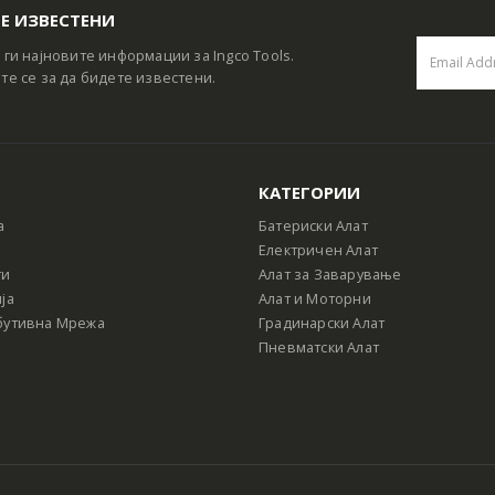
Е ИЗВЕСТЕНИ
 ги најновите информации за Ingco Tools.
те се за да бидете известени.
КАТЕГОРИИ
а
Батериски Алат
Електричен Алат
ти
Алат за Заварување
ја
Алат и Моторни
бутивна Мрежа
Градинарски Алат
Пневматски Алат