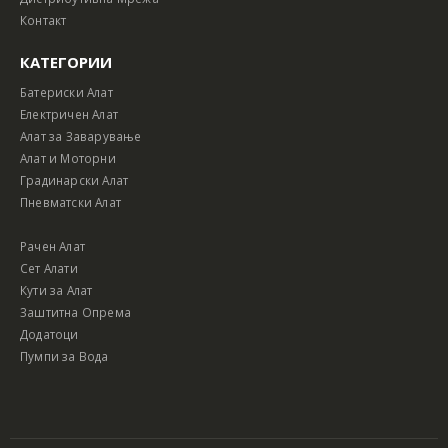
Контакт
КАТЕГОРИИ
Батериски Алат
Електричен Алат
Алат за Заварување
Алат и Моторни
Градинарски Алат
Пневматски Алат
Рачен Алат
Сет Алати
Кути за Алат
Заштитна Опрема
Додатоци
Пумпи за Вода