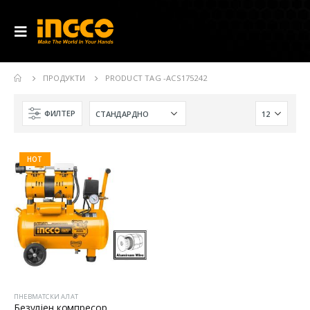
ПРОДУКТИ
PRODUCT TAG -
ACS175242
ФИЛТЕР
HOT
ПНЕВМАТСКИ АЛАТ
Безулјен компресор