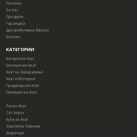
Почетна
За Нас
Продукти
Гаранција
Дистрибутивна Мрежа
Контакт
КАТЕГОРИИ
Батериски Алат
Електричен Алат
Алат за Заварување
Алат и Моторни
Градинарски Алат
Пневматски Алат
Рачен Алат
Сет Алати
Кути за Алат
Заштитна Опрема
Додатоци