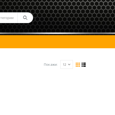
атегории
Покажи: