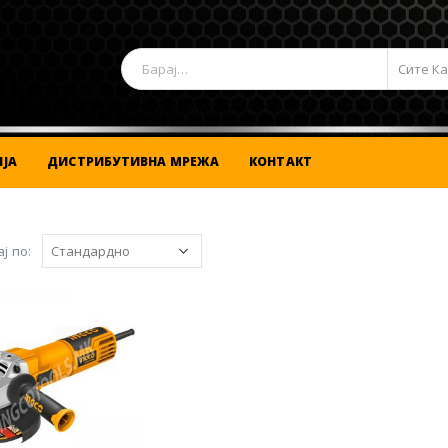
Сите К
ЈА
ДИСТРИБУТИВНА МРЕЖА
КОНТАКТ
ј по: