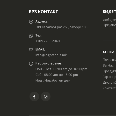
БРЗ КОНТАКТ
БИДЕТ
Добијте
Адреса:
Пријаве
Old Kacanicki pat 260, Skopje 1000
Тел:
+389 2260 2840
EMAIL:
МЕНИ
info@ingcotools.mk
Почетн
Работно време:
За Нас
Пон - Пет : 08:00 am до 16:00 pm
Продук
Саб : 08:00 am до 15:00 pm
Гаранци
Нед : Неработен ден
Дистри
Контакт