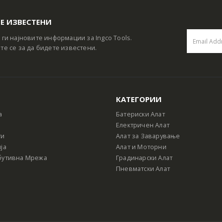
Е ИЗВЕСТЕНИ
 ги најновите информации за Ingco Tools.
те се за да бидете известени.
КАТЕГОРИИ
а
Батериски Алат
Електричен Алат
ти
Алат за Заварување
ја
Алат и Моторни
бутивна Мрежа
Градинарски Алат
Пневматски Алат