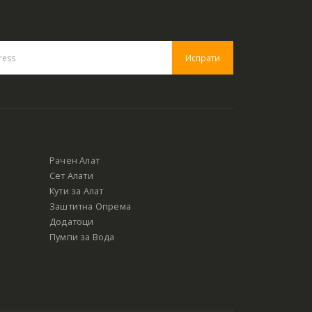
Рачен Алат
Сет Алати
Кути за Алат
Заштитна Опрема
Додатоци
Пумпи за Вода