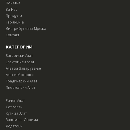
Почетна
За Нас
Продукти
Гаранција
Дистрибутивна Мрежа
Контакт
КАТЕГОРИИ
Батериски Алат
Електричен Алат
Алат за Заварување
Алат и Моторни
Градинарски Алат
Пневматски Алат
Рачен Алат
Сет Алати
Кути за Алат
Заштитна Опрема
Додатоци