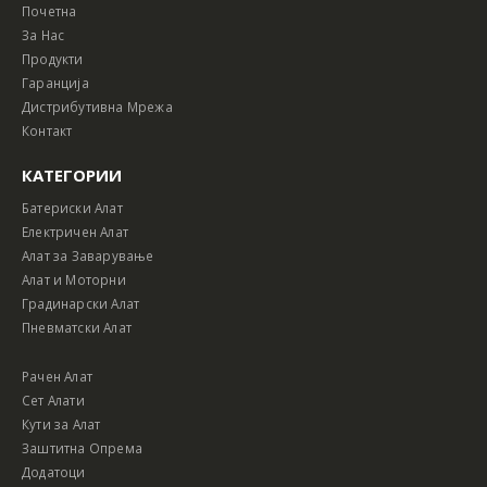
Почетна
За Нас
Продукти
Гаранција
Дистрибутивна Мрежа
Контакт
КАТЕГОРИИ
Батериски Алат
Електричен Алат
Алат за Заварување
Алат и Моторни
Градинарски Алат
Пневматски Алат
Рачен Алат
Сет Алати
Кути за Алат
Заштитна Опрема
Додатоци