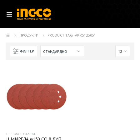
ПРОДУКТИ
PRODUCT TAG -
AKRS125051
ФИЛТЕР
ПНЕВМАТСКИ АЛАТ
ШМИРГЛА ø150 СО 8 ДУПКИ