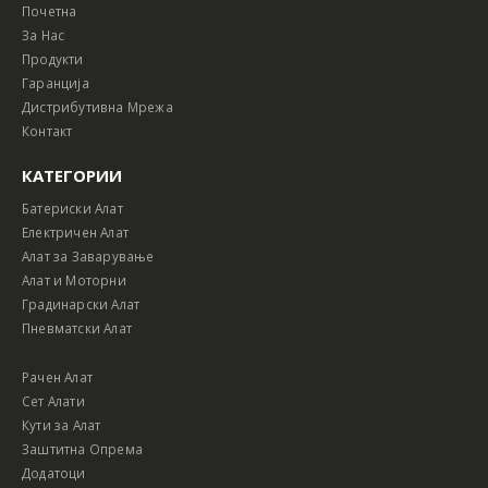
Почетна
За Нас
Продукти
Гаранција
Дистрибутивна Мрежа
Контакт
КАТЕГОРИИ
Батериски Алат
Електричен Алат
Алат за Заварување
Алат и Моторни
Градинарски Алат
Пневматски Алат
Рачен Алат
Сет Алати
Кути за Алат
Заштитна Опрема
Додатоци