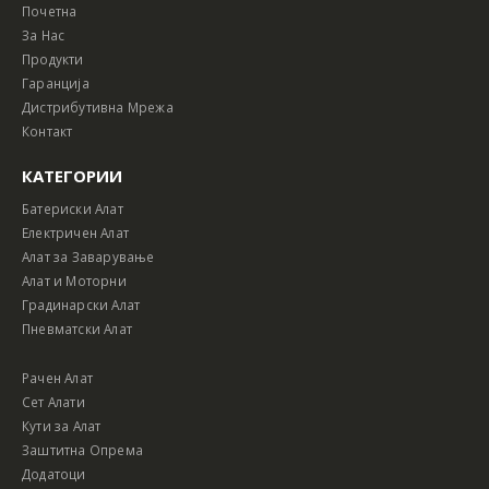
Почетна
За Нас
Продукти
Гаранција
Дистрибутивна Мрежа
Контакт
КАТЕГОРИИ
Батериски Алат
Електричен Алат
Алат за Заварување
Алат и Моторни
Градинарски Алат
Пневматски Алат
Рачен Алат
Сет Алати
Кути за Алат
Заштитна Опрема
Додатоци