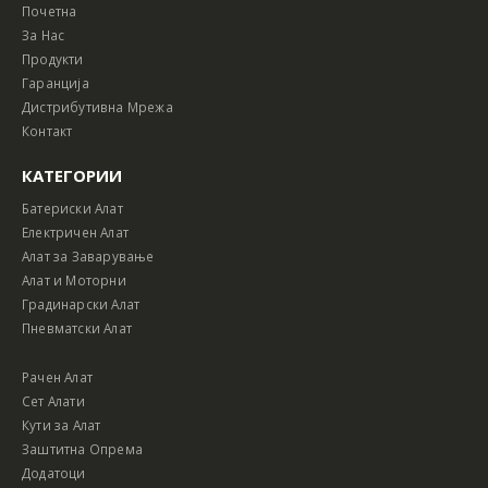
Почетна
За Нас
Продукти
Гаранција
Дистрибутивна Мрежа
Контакт
КАТЕГОРИИ
Батериски Алат
Електричен Алат
Алат за Заварување
Алат и Моторни
Градинарски Алат
Пневматски Алат
Рачен Алат
Сет Алати
Кути за Алат
Заштитна Опрема
Додатоци