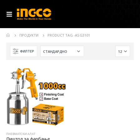
ПРОДУКТИ
PRODUCT TAG -
ASG3101
ФИЛТЕР
ПНЕВМАТСКИ АЛАТ
Пиштол за фарбање