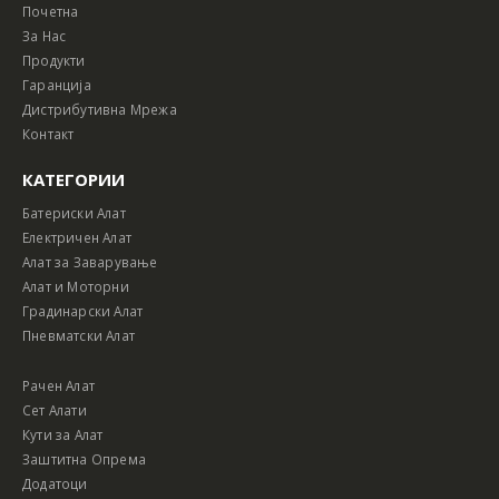
Почетна
За Нас
Продукти
Гаранција
Дистрибутивна Мрежа
Контакт
КАТЕГОРИИ
Батериски Алат
Електричен Алат
Алат за Заварување
Алат и Моторни
Градинарски Алат
Пневматски Алат
Рачен Алат
Сет Алати
Кути за Алат
Заштитна Опрема
Додатоци