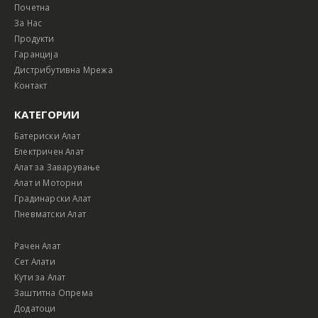
Почетна
За Нас
Продукти
Гаранција
Дистрибутивна Мрежа
Контакт
КАТЕГОРИИ
Батериски Алат
Електричен Алат
Алат за Заварување
Алат и Моторни
Градинарски Алат
Пневматски Алат
Рачен Алат
Сет Алати
Кути за Алат
Заштитна Опрема
Додатоци