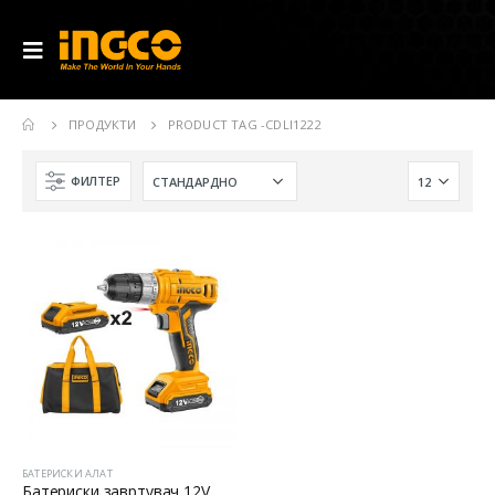
ПРОДУКТИ
PRODUCT TAG -
CDLI1222
ФИЛТЕР
БАТЕРИСКИ АЛАТ
Батериски завртувач 12V