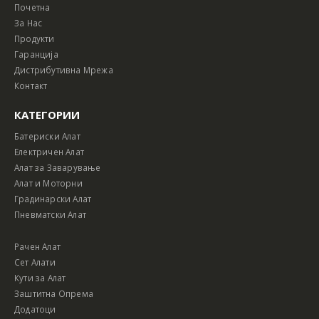
Почетна
За Нас
Продукти
Гаранција
Дистрибутивна Мрежа
Контакт
КАТЕГОРИИ
Батериски Алат
Електричен Алат
Алат за Заварување
Алат и Моторни
Градинарски Алат
Пневматски Алат
Рачен Алат
Сет Алати
Кути за Алат
Заштитна Опрема
Додатоци