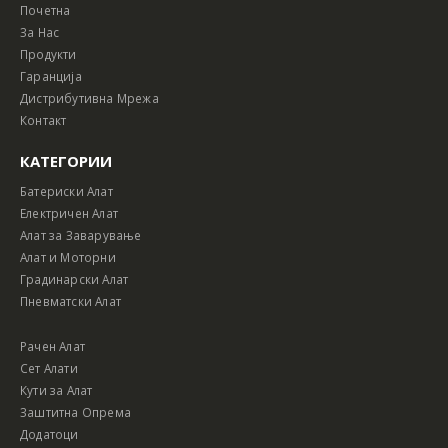
Почетна
За Нас
Продукти
Гаранција
Дистрибутивна Мрежа
Контакт
КАТЕГОРИИ
Батериски Алат
Електричен Алат
Алат за Заварување
Алат и Моторни
Градинарски Алат
Пневматски Алат
Рачен Алат
Сет Алати
Кути за Алат
Заштитна Опрема
Додатоци