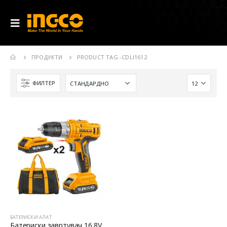
ПРОДУКТИ
PRODUCT TAG -
CDLI1612
ФИЛТЕР
БАТЕРИСКИ АЛАТ
Батериски завртувач 16.8V