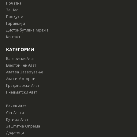
Почетна
За Нас
Продукти
Гаранција
Дистрибутивна Мрежа
Контакт
КАТЕГОРИИ
Батериски Алат
Електричен Алат
Алат за Заварување
Алат и Моторни
Градинарски Алат
Пневматски Алат
Рачен Алат
Сет Алати
Кути за Алат
Заштитна Опрема
Додатоци