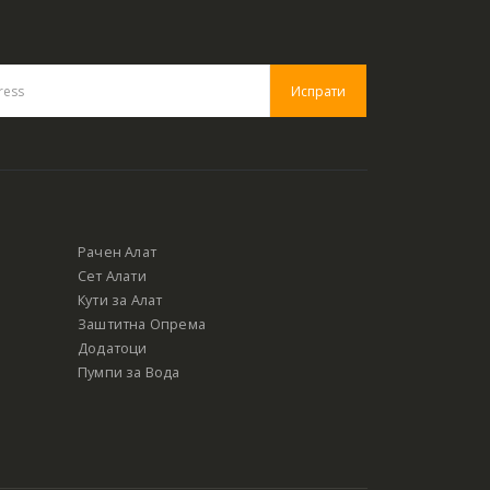
Рачен Алат
Сет Алати
Кути за Алат
Заштитна Опрема
Додатоци
Пумпи за Вода