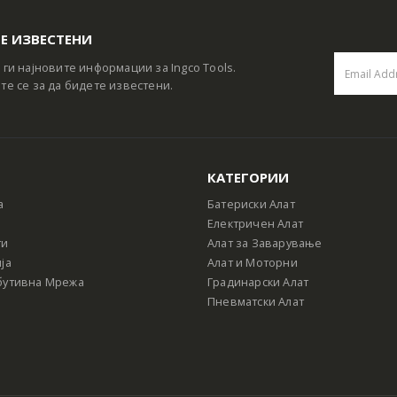
Е ИЗВЕСТЕНИ
 ги најновите информации за Ingco Tools.
те се за да бидете известени.
КАТЕГОРИИ
а
Батериски Алат
Електричен Алат
ти
Алат за Заварување
ја
Алат и Моторни
бутивна Мрежа
Градинарски Алат
Пневматски Алат