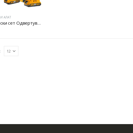
И АЛАТ
Батериски сет Одвертувач и Бормашина 20V
: