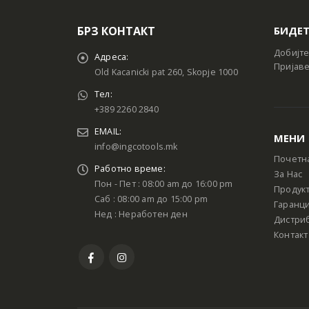
БРЗ КОНТАКТ
БИДЕТ
Добијте
Адреса:
Пријаве
Old Kacanicki pat 260, Skopje 1000
Тел:
+389 2260 2840
EMAIL:
МЕНИ
info@ingcotools.mk
Почетн
Работно време:
За Нас
Пон - Пет : 08:00 am до 16:00 pm
Продук
Саб : 08:00 am до 15:00 pm
Гаранци
Нед : Неработен ден
Дистри
Контакт