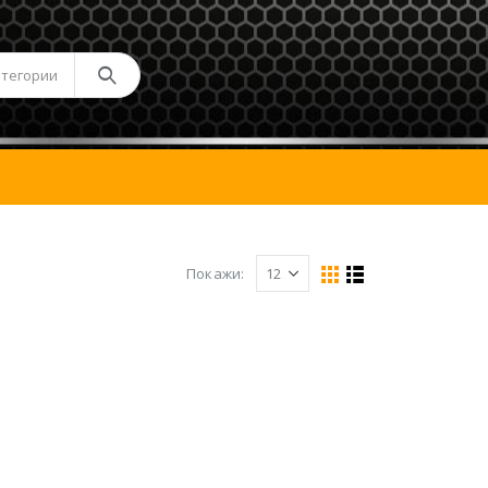
атегории
Покажи: