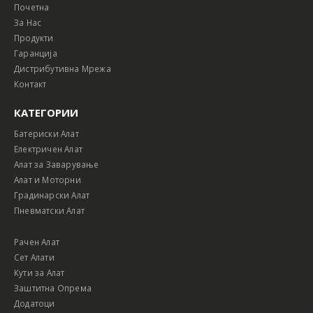
Почетна
За Нас
Продукти
Гаранција
Дистрибутивна Мрежа
Контакт
КАТЕГОРИИ
Батериски Алат
Електричен Алат
Алат за Заварување
Алат и Моторни
Градинарски Алат
Пневматски Алат
Рачен Алат
Сет Алати
Кути за Алат
Заштитна Опрема
Додатоци