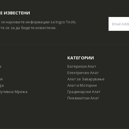
Е ИЗВЕСТЕНИ
 ги најновите информации за Ingco Tools.
те се за да бидете известени.
КАТЕГОРИИ
а
Батериски Алат
Електричен Алат
ти
Алат за Заварување
ја
Алат и Моторни
бутивна Мрежа
Градинарски Алат
Пневматски Алат