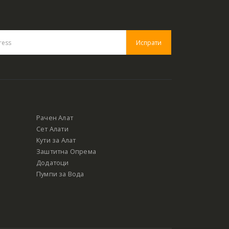
Рачен Алат
Сет Алати
Кути за Алат
Заштитна Опрема
Додатоци
Пумпи за Вода