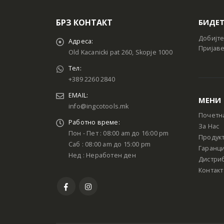
БРЗ КОНТАКТ
БИДЕТ
Добијте
Адреса:
Пријаве
Old Kacanicki pat 260, Skopje 1000
Тел:
+389 2260 2840
EMAIL:
МЕНИ
info@ingcotools.mk
Почетн
Работно време:
За Нас
Пон - Пет : 08:00 am до 16:00 pm
Продук
Саб : 08:00 am до 15:00 pm
Гаранци
Нед : Неработен ден
Дистри
Контакт