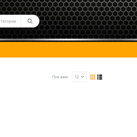
атегории
Покажи: