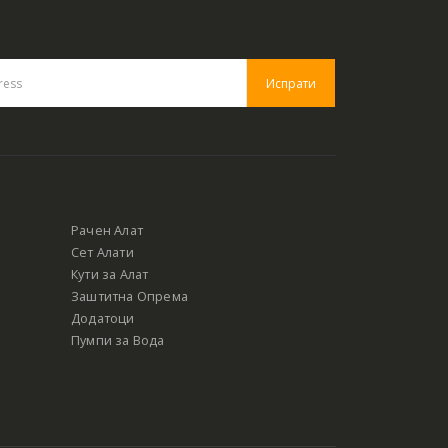
Рачен Алат
Сет Алати
Кути за Алат
Заштитна Опрема
Додатоци
Пумпи за Вода