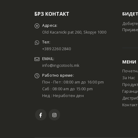
БРЗ КОНТАКТ
БИДЕТ
Добијте
Адреса:
Пријаве
Old Kacanicki pat 260, Skopje 1000
Тел:
+389 2260 2840
EMAIL:
МЕНИ
info@ingcotools.mk
Почетн
Работно време:
За Нас
Пон - Пет : 08:00 am до 16:00 pm
Продук
Саб : 08:00 am до 15:00 pm
Гаранци
Нед : Неработен ден
Дистри
Контакт