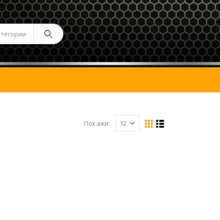
атегории
Покажи: