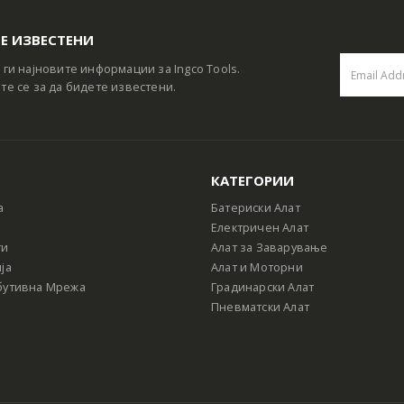
Е ИЗВЕСТЕНИ
 ги најновите информации за Ingco Tools.
те се за да бидете известени.
КАТЕГОРИИ
а
Батериски Алат
Електричен Алат
ти
Алат за Заварување
ја
Алат и Моторни
бутивна Мрежа
Градинарски Алат
Пневматски Алат