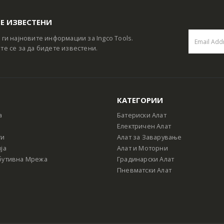
Е ИЗВЕСТЕНИ
 ги најновите информации за Ingco Tools.
те се за да бидете известени.
КАТЕГОРИИ
а
Батериски Алат
Електричен Алат
ти
Алат за Заварување
ја
Алат и Моторни
бутивна Мрежа
Градинарски Алат
Пневматски Алат