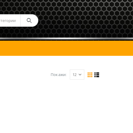
атегории
Покажи: