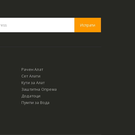
Рачен Алат
Сет Алати
Кути за Алат
Заштитна Опрема
Додатоци
Пумпи за Вода