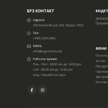
БРЗ КОНТАКТ
БИДЕТ
Добијте
Адреса:
Пријаве
Old Kacanicki pat 260, Skopje 1000
Тел:
+389 2260 2840
EMAIL:
МЕНИ
info@ingcotools.mk
Почетн
Работно време:
За Нас
Пон - Пет : 08:00 am до 16:00 pm
Продук
Саб : 08:00 am до 15:00 pm
Гаранци
Нед : Неработен ден
Дистри
Контакт