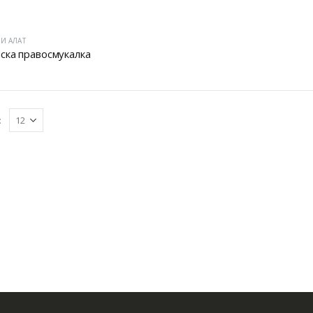
И АЛАТ
ска правосмукалка
: