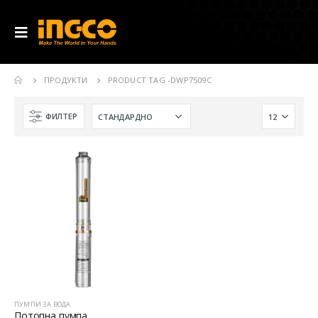
ПРОДУКТИ
PRODUCT TAG -
DWP7509C
ФИЛТЕР
ПУМПИ ЗА ВОДА
Потопна пумпа