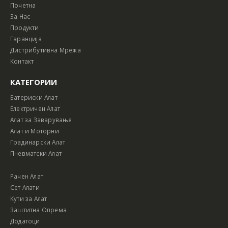
Почетна
За Нас
Продукти
Гаранција
Дистрибутивна Мрежа
Контакт
КАТЕГОРИИ
Батериски Алат
Електричен Алат
Алат за Заварување
Алат и Моторни
Градинарски Алат
Пневматски Алат
Рачен Алат
Сет Алати
Кути за Алат
Заштитна Опрема
Додатоци