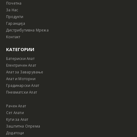
Почетна
За Нас
Продукти
Гаранција
Дистрибутивна Мрежа
Контакт
КАТЕГОРИИ
Батериски Алат
Електричен Алат
Алат за Заварување
Алат и Моторни
Градинарски Алат
Пневматски Алат
Рачен Алат
Сет Алати
Кути за Алат
Заштитна Опрема
Додатоци