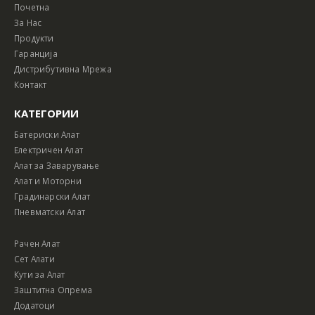
Почетна
За Нас
Продукти
Гаранција
Дистрибутивна Мрежа
Контакт
КАТЕГОРИИ
Батериски Алат
Електричен Алат
Алат за Заварување
Алат и Моторни
Градинарски Алат
Пневматски Алат
Рачен Алат
Сет Алати
Кути за Алат
Заштитна Опрема
Додатоци