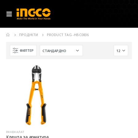
ПРОДУКТИ
PRODUCT TAG -
HBC0836
ФИЛТЕР
РАЧЕН АЛАТ
Клешта за арматура