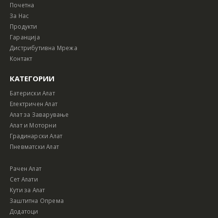
Почетна
За Нас
Продукти
Гаранција
Дистрибутивна Мрежа
Контакт
КАТЕГОРИИ
Батериски Алат
Електричен Алат
Алат за Заварување
Алат и Моторни
Градинарски Алат
Пневматски Алат
Рачен Алат
Сет Алати
Кути за Алат
Заштитна Опрема
Додатоци