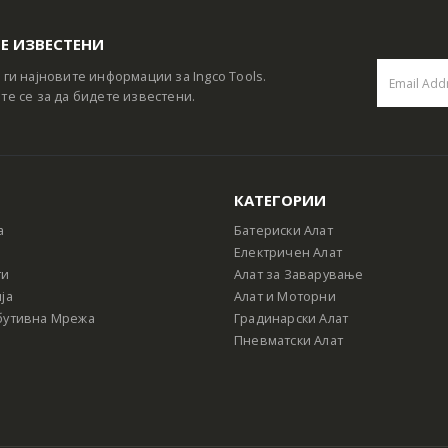
Е ИЗВЕСТЕНИ
 ги најновите информации за Ingco Tools.
те се за да бидете известени.
КАТЕГОРИИ
а
Батериски Алат
Електричен Алат
ти
Алат за Заварување
ја
Алат и Моторни
бутивна Мрежа
Градинарски Алат
Пневматски Алат