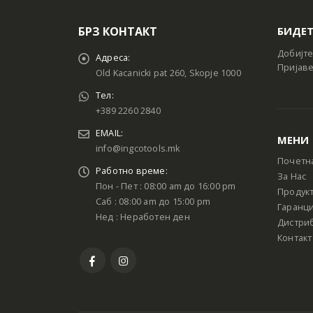
БРЗ КОНТАКТ
БИДЕТ
Добијте
Адреса:
Пријаве
Old Kacanicki pat 260, Skopje 1000
Тел:
+389 2260 2840
EMAIL:
МЕНИ
info@ingcotools.mk
Почетн
Работно време:
За Нас
Пон - Пет : 08:00 am до 16:00 pm
Продук
Саб : 08:00 am до 15:00 pm
Гаранци
Нед : Неработен ден
Дистри
Контакт