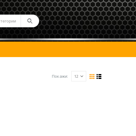
атегории
Покажи: