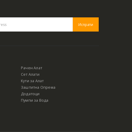
Рачен Алат
Сет Алати
Кути за Алат
Заштитна Опрема
Додатоци
Пумпи за Вода