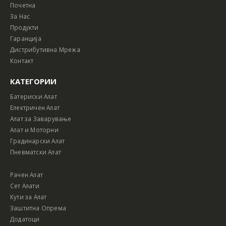
Почетна
За Нас
Продукти
Гаранција
Дистрибутивна Мрежа
Контакт
КАТЕГОРИИ
Батериски Алат
Електричен Алат
Алат за Заварување
Алат и Моторни
Градинарски Алат
Пневматски Алат
Рачен Алат
Сет Алати
Кути за Алат
Заштитна Опрема
Додатоци