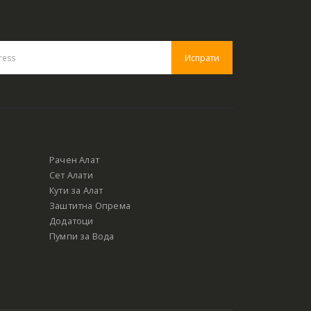
Рачен Алат
Сет Алати
Кути за Алат
Заштитна Опрема
Додатоци
Пумпи за Вода