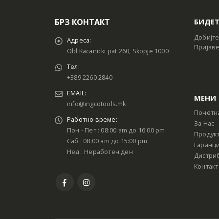
БРЗ КОНТАКТ
БИДЕТ
Добијте
Адреса:
Пријаве
Old Kacanicki pat 260, Skopje 1000
Тел:
+389 2260 2840
EMAIL:
МЕНИ
info@ingcotools.mk
Почетн
Работно време:
За Нас
Пон - Пет : 08:00 am до 16:00 pm
Продук
Саб : 08:00 am до 15:00 pm
Гаранци
Нед : Неработен ден
Дистри
Контакт