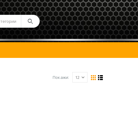
атегории
Покажи: