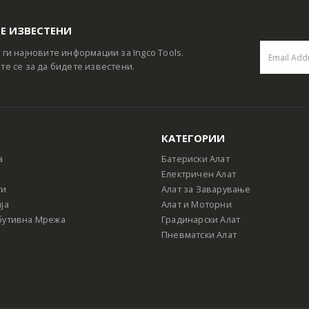
Е ИЗВЕСТЕНИ
 ги најновите информации за Ingco Tools.
те се за да бидете известени.
КАТЕГОРИИ
а
Батериски Алат
Електричен Алат
ти
Алат за Заварување
ја
Алат и Моторни
бутивна Мрежа
Градинарски Алат
Пневматски Алат