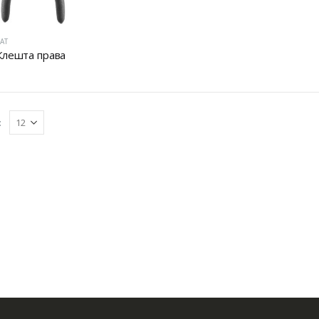
АТ
Клешта права
: