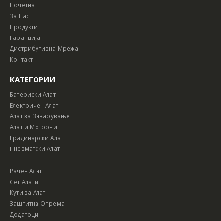
Почетна
За Нас
Продукти
Гаранција
Дистрибутивна Мрежа
Контакт
КАТЕГОРИИ
Батериски Алат
Електричен Алат
Алат за Заварување
Алат и Моторни
Градинарски Алат
Пневматски Алат
Рачен Алат
Сет Алати
Кути за Алат
Заштитна Опрема
Додатоци