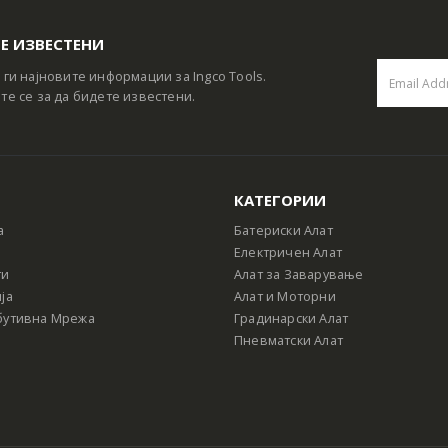
Е ИЗВЕСТЕНИ
 ги најновите информации за Ingco Tools.
те се за да бидете известени.
КАТЕГОРИИ
а
Батериски Алат
Електричен Алат
ти
Алат за Заварување
ја
Алат и Моторни
бутивна Мрежа
Градинарски Алат
Пневматски Алат