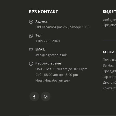
БРЗ КОНТАКТ
БИДЕТ
Добијте
Адреса:
Пријаве
Old Kacanicki pat 260, Skopje 1000
Тел:
+389 2260 2840
EMAIL:
МЕНИ
info@ingcotools.mk
Почетн
Работно време:
За Нас
Пон - Пет : 08:00 am до 16:00 pm
Продук
Саб : 08:00 am до 15:00 pm
Гаранци
Нед : Неработен ден
Дистри
Контакт