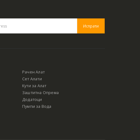
Рачен Алат
Сет Алати
Кути за Алат
Заштитна Опрема
Додатоци
Пумпи за Вода