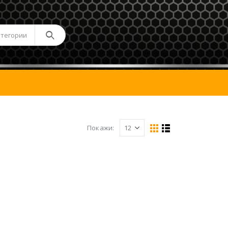
атегории
Покажи: