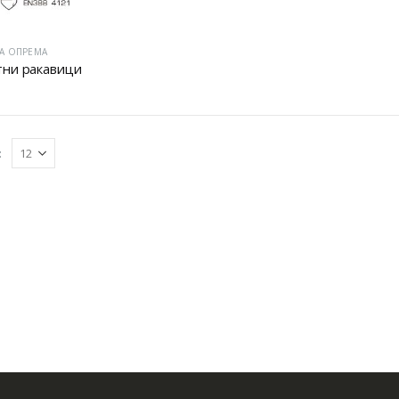
А ОПРЕМА
ни ракавици
: