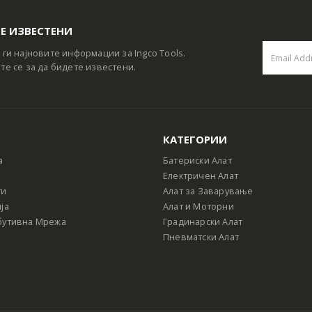
Е ИЗВЕСТЕНИ
 ги најновите информации за Ingco Tools.
те се за да бидете известени.
КАТЕГОРИИ
а
Батериски Алат
Електричен Алат
ти
Алат за Заварување
ја
Алат и Моторни
бутивна Мрежа
Градинарски Алат
Пневматски Алат