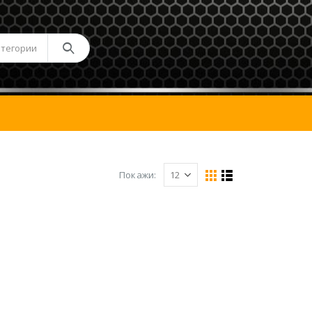
атегории
Покажи: