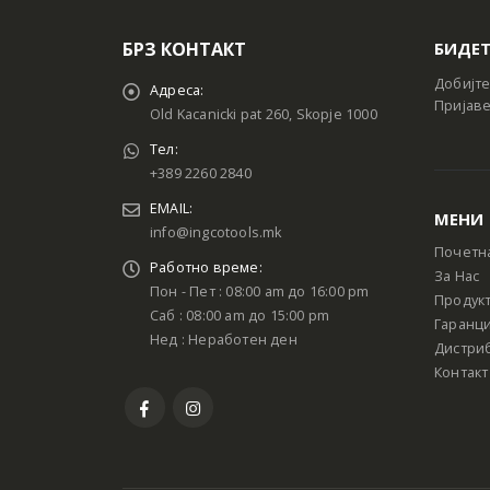
БРЗ КОНТАКТ
БИДЕТ
Добијте
Адреса:
Пријаве
Old Kacanicki pat 260, Skopje 1000
Тел:
+389 2260 2840
EMAIL:
МЕНИ
info@ingcotools.mk
Почетн
Работно време:
За Нас
Пон - Пет : 08:00 am до 16:00 pm
Продук
Саб : 08:00 am до 15:00 pm
Гаранци
Нед : Неработен ден
Дистри
Контакт