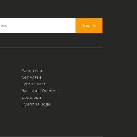
Рачен Алат
Сет Алати
Кути за Алат
Заштитна Опрема
Додатоци
Пумпи за Вода