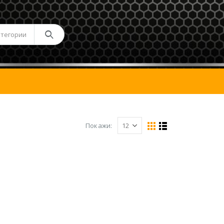
атегории
Покажи: