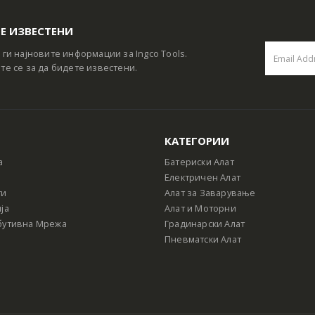
Е ИЗВЕСТЕНИ
 ги најновите информации за Ingco Tools.
те се за да бидете известени.
КАТЕГОРИИ
а
Батериски Алат
Електричен Алат
ти
Алат за Заварување
ја
Алат и Моторни
бутивна Мрежа
Градинарски Алат
Пневматски Алат