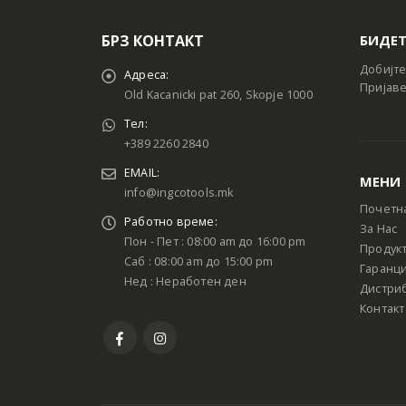
БРЗ КОНТАКТ
БИДЕТ
Добијте
Адреса:
Пријаве
Old Kacanicki pat 260, Skopje 1000
Тел:
+389 2260 2840
EMAIL:
МЕНИ
info@ingcotools.mk
Почетн
Работно време:
За Нас
Пон - Пет : 08:00 am до 16:00 pm
Продук
Саб : 08:00 am до 15:00 pm
Гаранци
Нед : Неработен ден
Дистри
Контакт