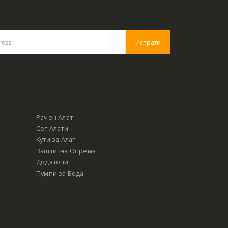
Рачен Алат
Сет Алати
Кути за Алат
Заштитна Опрема
Додатоци
Пумпи за Вода