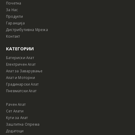
Почетна
За Нас
Продукти
Гаранција
Дистрибутивна Мрежа
Контакт
КАТЕГОРИИ
Батериски Алат
Електричен Алат
Алат за Заварување
Алат и Моторни
Градинарски Алат
Пневматски Алат
Рачен Алат
Сет Алати
Кути за Алат
Заштитна Опрема
Додатоци