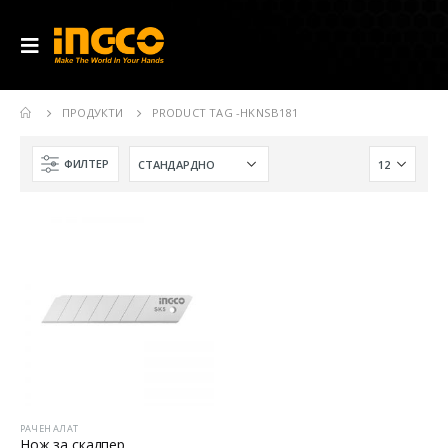
ПРОДУКТИ
PRODUCT TAG -
HKNSB181
ФИЛТЕР
РАЧЕН АЛАТ
Нож за скалпер