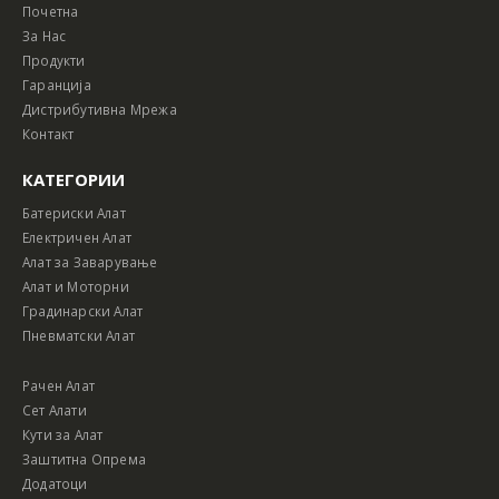
Почетна
За Нас
Продукти
Гаранција
Дистрибутивна Мрежа
Контакт
КАТЕГОРИИ
Батериски Алат
Електричен Алат
Алат за Заварување
Алат и Моторни
Градинарски Алат
Пневматски Алат
Рачен Алат
Сет Алати
Кути за Алат
Заштитна Опрема
Додатоци