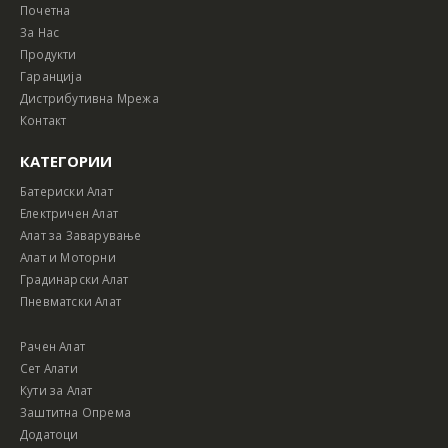
Почетна
За Нас
Продукти
Гаранција
Дистрибутивна Мрежа
Контакт
КАТЕГОРИИ
Батериски Алат
Електричен Алат
Алат за Заварување
Алат и Моторни
Градинарски Алат
Пневматски Алат
Рачен Алат
Сет Алати
Кути за Алат
Заштитна Опрема
Додатоци