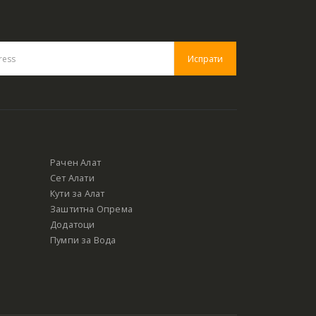
Рачен Алат
Сет Алати
Кути за Алат
Заштитна Опрема
Додатоци
Пумпи за Вода