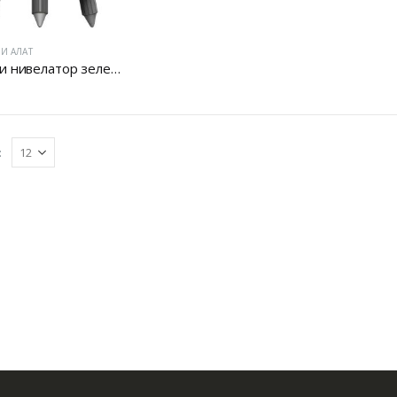
И АЛАТ
Ласерки нивелатор зелен ласер
: