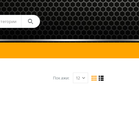
атегории
Покажи: