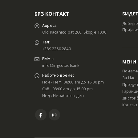
БРЗ КОНТАКТ
БИДЕТ
Добијте
Адреса:
Пријаве
Old Kacanicki pat 260, Skopje 1000
Тел:
+389 2260 2840
EMAIL:
МЕНИ
info@ingcotools.mk
Почетн
Работно време:
За Нас
Пон - Пет : 08:00 am до 16:00 pm
Продук
Саб : 08:00 am до 15:00 pm
Гаранци
Нед : Неработен ден
Дистри
Контакт