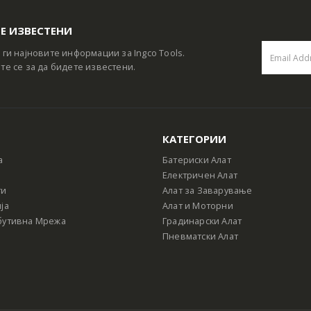
Е ИЗВЕСТЕНИ
 ги најновите информации за Ingco Tools.
те се за да бидете известени.
КАТЕГОРИИ
а
Батериски Алат
Електричен Алат
ти
Алат за Заварување
ја
Алат и Моторни
бутивна Мрежа
Градинарски Алат
Пневматски Алат