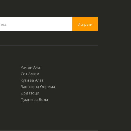
Рачен Алат
Сет Алати
Кути за Алат
Заштитна Опрема
Додатоци
Пумпи за Вода