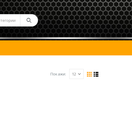
атегории
Покажи: