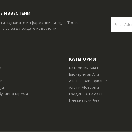
Е ИЗВЕСТЕНИ
 ги најновите информации за Ingco Tools.
те се за да бидете известени.
КАТЕГОРИИ
а
Батериски Алат
Електричен Алат
ти
Алат за Заварување
ја
Алат и Моторни
бутивна Мрежа
Градинарски Алат
Пневматски Алат