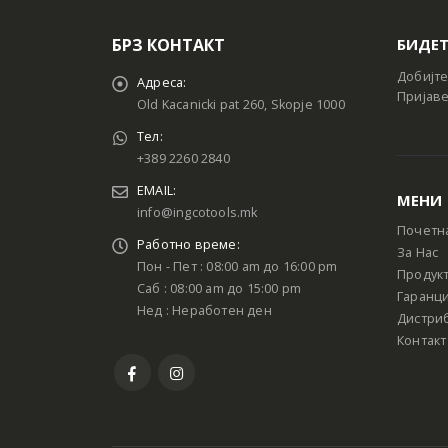
БРЗ КОНТАКТ
БИДЕТ
Добијте
Адреса:
Пријаве
Old Kacanicki pat 260, Skopje 1000
Тел:
+389 2260 2840
EMAIL:
МЕНИ
info@ingcotools.mk
Почетн
Работно време:
За Нас
Пон - Пет : 08:00 am до 16:00 pm
Продук
Саб : 08:00 am до 15:00 pm
Гаранци
Нед : Неработен ден
Дистри
Контакт