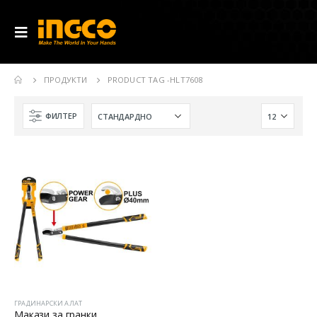
ПРОДУКТИ
PRODUCT TAG -
HLT7608
ФИЛТЕР
ГРАДИНАРСКИ АЛАТ
Макази за гранки