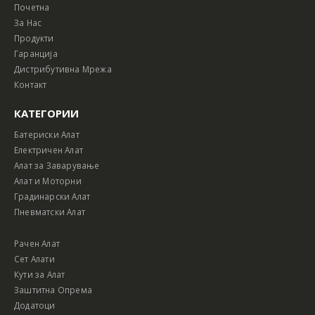
Почетна
За Нас
Продукти
Гаранција
Дистрибутивна Мрежа
Контакт
КАТЕГОРИИ
Батериски Алат
Електричен Алат
Алат за Заварување
Алат и Моторни
Градинарски Алат
Пневматски Алат
Рачен Алат
Сет Алати
Кути за Алат
Заштитна Опрема
Додатоци