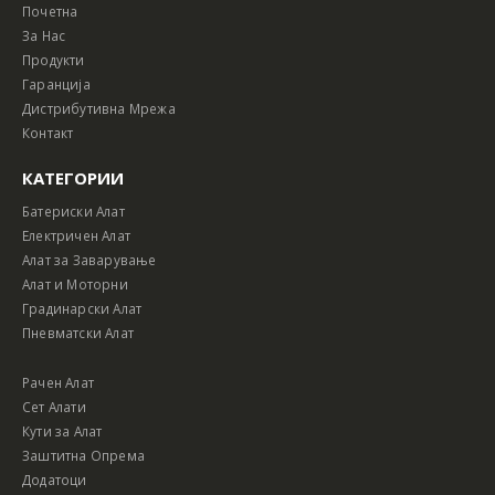
Почетна
За Нас
Продукти
Гаранција
Дистрибутивна Мрежа
Контакт
КАТЕГОРИИ
Батериски Алат
Електричен Алат
Алат за Заварување
Алат и Моторни
Градинарски Алат
Пневматски Алат
Рачен Алат
Сет Алати
Кути за Алат
Заштитна Опрема
Додатоци