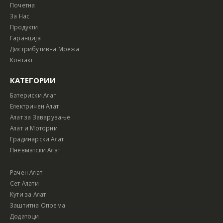
Почетна
За Нас
Продукти
Гаранција
Дистрибутивна Мрежа
Контакт
КАТЕГОРИИ
Батериски Алат
Електричен Алат
Алат за Заварување
Алат и Моторни
Градинарски Алат
Пневматски Алат
Рачен Алат
Сет Алати
Кути за Алат
Заштитна Опрема
Додатоци