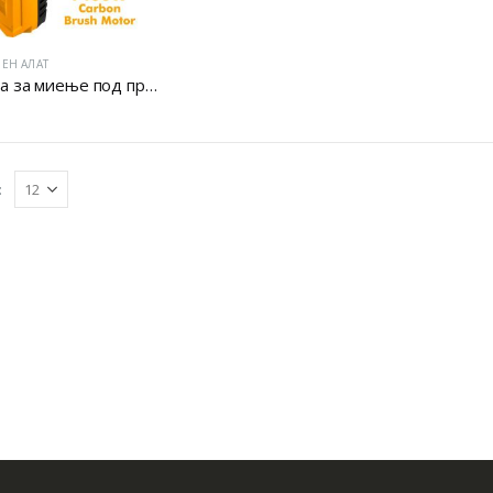
ЕН АЛАТ
Машина за миење под притисок
: