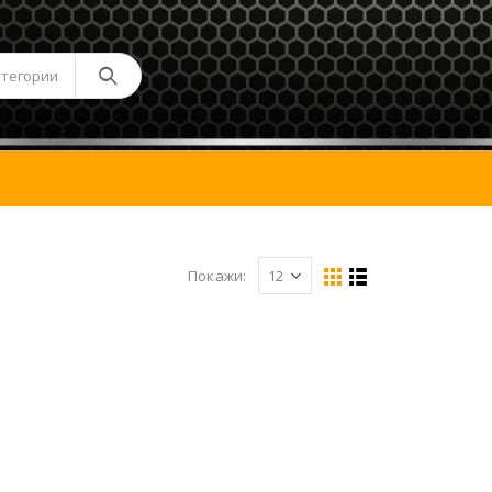
атегории
Покажи: