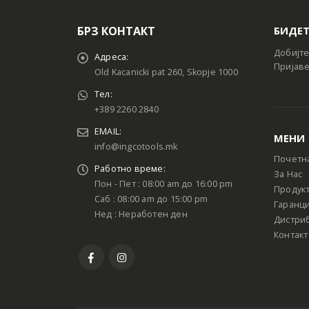
БРЗ КОНТАКТ
БИДЕТ
Добијте
Адреса:
Пријаве
Old Kacanicki pat 260, Skopje 1000
Тел:
+389 2260 2840
EMAIL:
МЕНИ
info@ingcotools.mk
Почетн
Работно време:
За Нас
Пон - Пет : 08:00 am до 16:00 pm
Продук
Саб : 08:00 am до 15:00 pm
Гаранци
Нед : Неработен ден
Дистри
Контакт