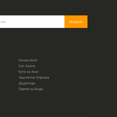
Рачен Алат
Сет Алати
Кути за Алат
Заштитна Опрема
Додатоци
Пумпи за Вода