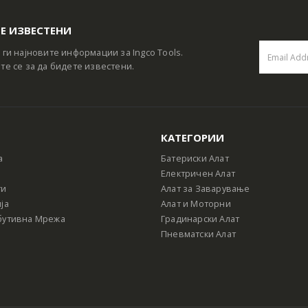
Е ИЗВЕСТЕНИ
 ги најновите информации за Ingco Tools.
те се за да бидете известени.
КАТЕГОРИИ
а
Батериски Алат
Електричен Алат
ти
Алат за Заварување
ја
Алат и Моторни
бутивна Мрежа
Градинарски Алат
Пневматски Алат