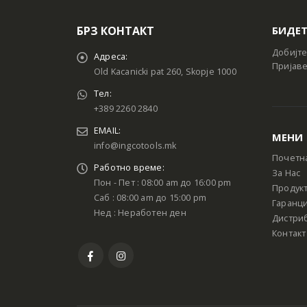
БРЗ КОНТАКТ
БИДЕТ
Добијте
Адреса:
Пријаве
Old Kacanicki pat 260, Skopje 1000
Тел:
+389 2260 2840
EMAIL:
МЕНИ
info@ingcotools.mk
Почетн
Работно време:
За Нас
Пон - Пет : 08:00 am до 16:00 pm
Продук
Саб : 08:00 am до 15:00 pm
Гаранци
Нед : Неработен ден
Дистри
Контакт