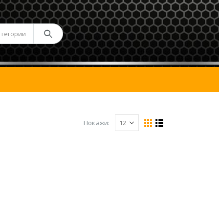
атегории
Покажи: