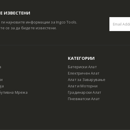
Е ИЗВЕСТЕНИ
 ги најновите информации за Ingco Tools.
те се за да бидете известени.
КАТЕГОРИИ
а
Батериски Алат
Електричен Алат
ти
Алат за Заварување
ја
Алат и Моторни
бутивна Мрежа
Градинарски Алат
Пневматски Алат