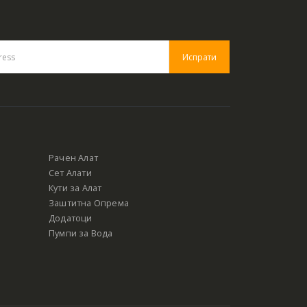
Рачен Алат
Сет Алати
Кути за Алат
Заштитна Опрема
Додатоци
Пумпи за Вода