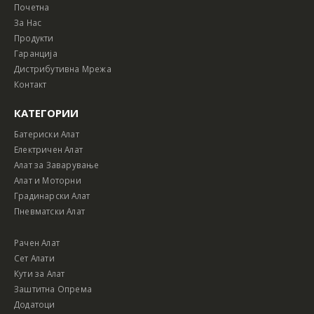
Почетна
За Нас
Продукти
Гаранција
Дистрибутивна Мрежа
Контакт
КАТЕГОРИИ
Батериски Алат
Електричен Алат
Алат за Заварување
Алат и Моторни
Градинарски Алат
Пневматски Алат
Рачен Алат
Сет Алати
Кути за Алат
Заштитна Опрема
Додатоци