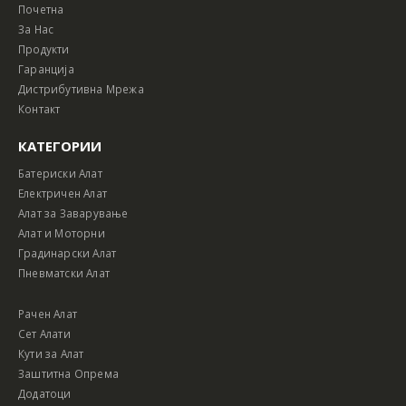
Почетна
За Нас
Продукти
Гаранција
Дистрибутивна Мрежа
Контакт
КАТЕГОРИИ
Батериски Алат
Електричен Алат
Алат за Заварување
Алат и Моторни
Градинарски Алат
Пневматски Алат
Рачен Алат
Сет Алати
Кути за Алат
Заштитна Опрема
Додатоци