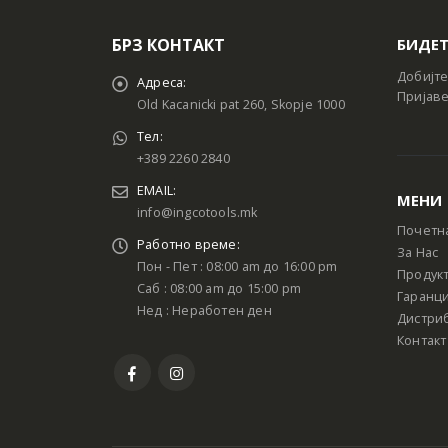
БРЗ КОНТАКТ
БИДЕТ
Добијте
Адреса:
Пријаве
Old Kacanicki pat 260, Skopje 1000
Тел:
+389 2260 2840
EMAIL:
МЕНИ
info@ingcotools.mk
Почетн
Работно време:
За Нас
Пон - Пет : 08:00 am до 16:00 pm
Продук
Саб : 08:00 am до 15:00 pm
Гаранци
Нед : Неработен ден
Дистри
Контакт