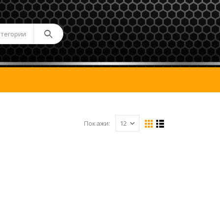
атегории
Покажи: