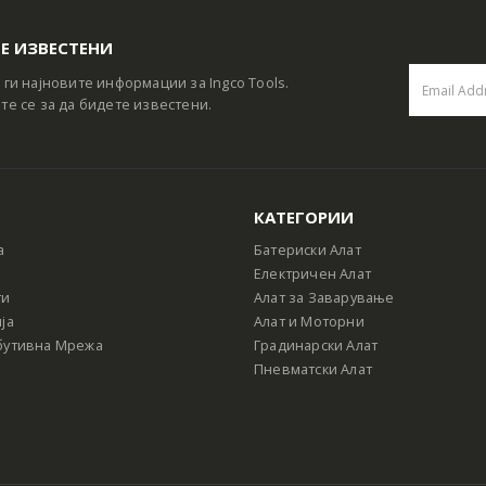
Е ИЗВЕСТЕНИ
 ги најновите информации за Ingco Tools.
те се за да бидете известени.
КАТЕГОРИИ
а
Батериски Алат
Електричен Алат
ти
Алат за Заварување
ја
Алат и Моторни
бутивна Мрежа
Градинарски Алат
Пневматски Алат