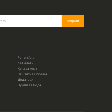
Рачен Алат
Сет Алати
Кути за Алат
Заштитна Опрема
Додатоци
Пумпи за Вода