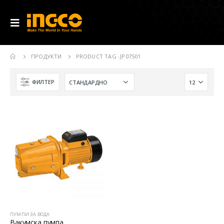
ПРОДУКТИ
PRODUCT TAG -
JP07501
ФИЛТЕР
ПУМПИ ЗА ВОДА
Вакумска пумпа