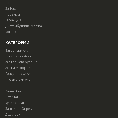
Почетна
За Нас
Продукти
Гаранција
Дистрибутивна Мрежа
Контакт
КАТЕГОРИИ
Батериски Алат
Електричен Алат
Алат за Заварување
Алат и Моторни
Градинарски Алат
Пневматски Алат
Рачен Алат
Сет Алати
Кути за Алат
Заштитна Опрема
Додатоци