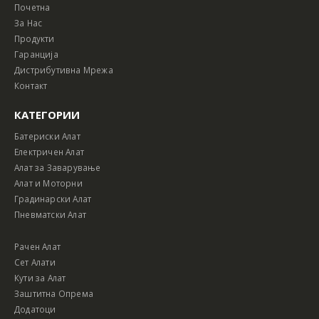
Почетна
За Нас
Продукти
Гаранција
Дистрибутивна Мрежа
Контакт
КАТЕГОРИИ
Батериски Алат
Електричен Алат
Алат за Заварување
Алат и Моторни
Градинарски Алат
Пневматски Алат
Рачен Алат
Сет Алати
Кути за Алат
Заштитна Опрема
Додатоци