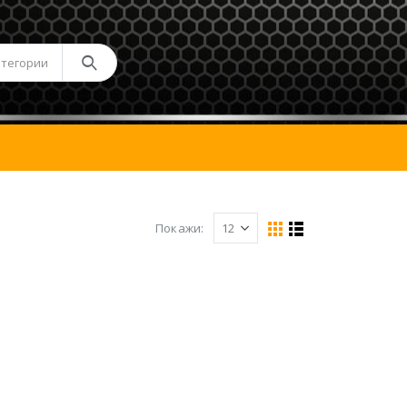
атегории
Покажи: