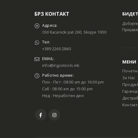
БРЗ КОНТАКТ
БИДЕТ
Добијте
Адреса:
Пријаве
Old Kacanicki pat 260, Skopje 1000
Тел:
+389 2260 2840
EMAIL:
МЕНИ
info@ingcotools.mk
Почетн
Работно време:
За Нас
Пон - Пет : 08:00 am до 16:00 pm
Продук
Саб : 08:00 am до 15:00 pm
Гаранци
Нед : Неработен ден
Дистри
Контакт