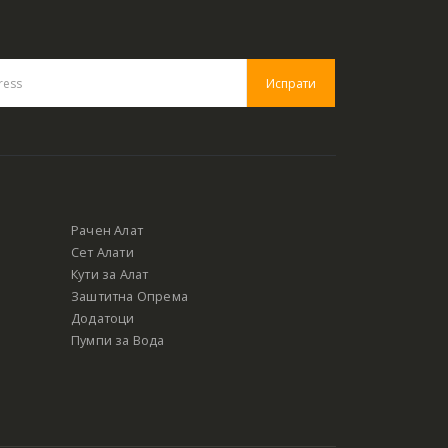
Рачен Алат
Сет Алати
Кути за Алат
Заштитна Опрема
Додатоци
Пумпи за Вода