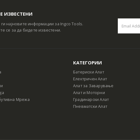
Е ИЗВЕСТЕНИ
 ги најновите информации за Ingco Tools.
те се за да бидете известени.
КАТЕГОРИИ
а
Батериски Алат
Електричен Алат
ти
Алат за Заварување
ја
Алат и Моторни
бутивна Мрежа
Градинарски Алат
Пневматски Алат